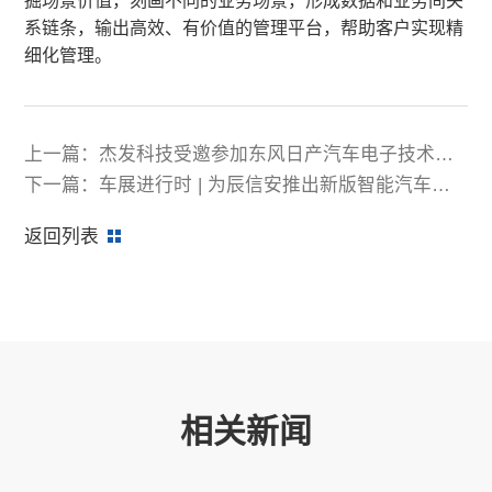
掘场景价值，刻画不同的业务场景，形成数据和业务间关
系链条，输出高效、有价值的管理平台，帮助客户实现精
细化管理。
上一篇：杰发科技受邀参加东风日产汽车电子技术展
示交流会
下一篇：车展进行时 | 为辰信安推出新版智能汽车安
全监测解决方案
返回列表
相关新闻