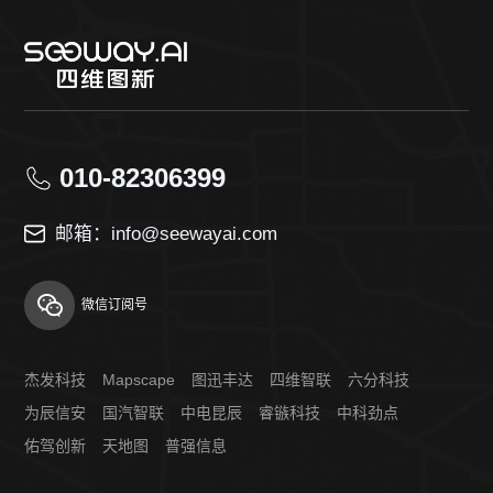
010-82306399
邮箱：info@seewayai.com
微信订阅号
杰发科技
Mapscape
图迅丰达
四维智联
六分科技
为辰信安
国汽智联
中电昆辰
睿镞科技
中科劲点
佑驾创新
天地图
普强信息