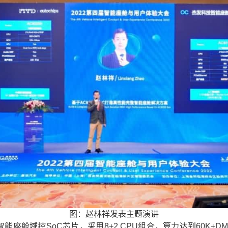
图：赵林祥发表主题演讲
智能座舱域控SoC芯片，采用8+2 CPU组合，算力达到60K+D