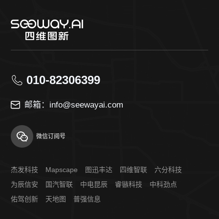
010-82306399
邮箱：info@seewayai.com
微信订阅号
杰发科技
Mapscape
图迅丰达
四维智联
六分科技
为辰信安
国汽智联
中电昆辰
睿镞科技
中科劲点
佑驾创新
天地图
普强信息