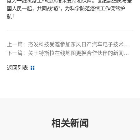
度为一线抗疫工作提供技术支持和保障。世纪高通愿与全
国人民一起，共同战“疫”，为科学防范疫情工作保驾护
航！
上一篇：杰发科技受邀参加东风日产汽车电子技术展
示交流会
下一篇：关于特斯拉在线地图更换合作伙伴的新闻与
四维图新不相关
返回列表
相关新闻