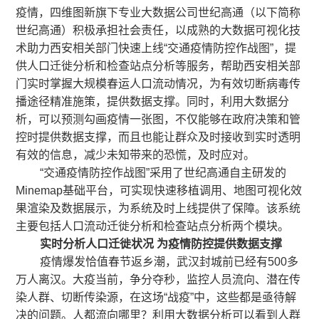
疫情，四维图新旗下专业大数据公司世纪高通（以下简称
世纪高通）积极承担社会责任，以成熟的大数据可视化技
术助力西安相关部门快速上线“交通疫情防控作战图”，提
供人口迁徙分析和检查站点分析等服务，帮助西安相关部
门实时掌握大规模春运人口流动情况，为有效切断病毒传
播途径精准施策，提供数据支撑。同时，利用大数据分
析，可以预测勾画疫情一张图，不仅能够在政府决策和管
控时提供数据支撑，而且也能让群众及时接收到实时透明
有效的信息，减少未知带来的恐慌，及时应对。
“交通疫情防控作战图”采用了世纪高通自主研发的
Minemap基础平台，可实现快速移植调用、地图可视化效
果渲染及数据展示，为系统及时上线提供了保障。该系统
主要包括人口流动迁徙分析和检查站点分析两个模块。
实时分析人口迁徙状况 为疫情防控提供数据支撑
疫情爆发恰值春节返乡潮，武汉封城前已经有500多
万人离汉。大疫当前，争分夺秒，监控人员流向、潜在传
染人群、切断传染源，在这场“战疫”中，这些都是亟待解
决的问题。人都流向哪里？利用大数据分析可以看到人群