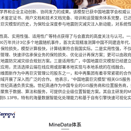
、学界和企业主动创新、协同发力的成果。该模型已获中国地震学会权威
技术鉴定证书、用户文档和技术文档完备、培训和运营服务体系完整，已
震巨灾模型的历史，为保险业深度参与地震防灾减灾注入新动能，对系统
学性高、实用性强、适用性广等特点获得了与会嘉宾的高度关注与认可。
00万年共计3亿多个地震随机事件，首次实现精准测算中国不同建造年代
、保险损失，模型计算极快，计算结果符合我国实际。二是实用性强，不
额管理、快速评估承保业务的保险损失、优化设计再保方案；更可以由政
定地震防灾减灾综合规划方案。三是适用性广，中国地震巨灾模型已经建
型应用，灵活选择云端在线应用或部署本地实现与本地系统的在线融合。
四维图新作为中再巨灾管理公司股东之一，和中再集团有着非常紧密的合
域开展了深入而广泛的合作。 他表示，“中国地震巨灾模型”相关GIS服
世纪高通负责实施。世纪高通作为中国专业的GIS服务商和位置服务商
聚焦于数据、算法和服务，可提供企业级位置智能方案。其自主研发的Min
达到5.13PB，特有的海量数据智能化处理能力和基于自有引擎快速可视化