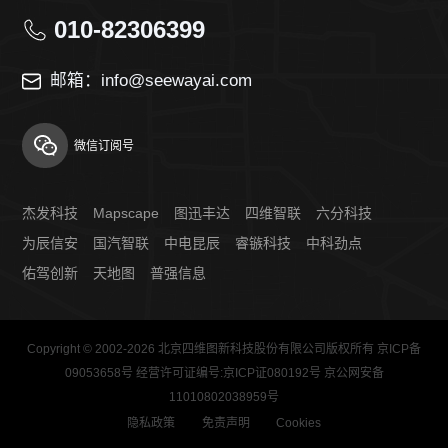
010-82306399
邮箱：info@seewayai.com
微信订阅号
杰发科技
Mapscape
图迅丰达
四维智联
六分科技
为辰信安
国汽智联
中电昆辰
睿镞科技
中科劲点
佑驾创新
天地图
普强信息
Copyright © 2002-2026 北京四维图新科技股份有限公司版权所有
京ICP备
09053658号
经营许可证编号:京ICP证080192号 京公网安备
11010802038959号
隐私政策
免责声明
Cookies