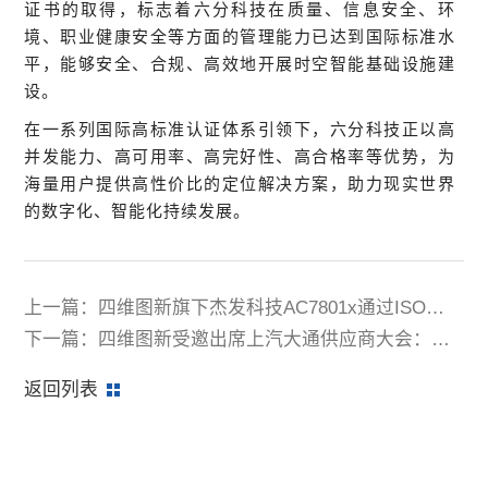
证书的取得，标志着六分科技在质量、信息安全、环
境、职业健康安全等方面的管理能力已达到国际标准水
平，能够安全、合规、高效地开展时空智能基础设施建
设。
在一系列国际高标准认证体系引领下，六分科技正以高
并发能力、高可用率、高完好性、高合格率等优势，为
海量用户提供高性价比的定位解决方案，助力现实世界
的数字化、智能化持续发展。
上一篇：四维图新旗下杰发科技AC7801x通过ISO
26262 ASIL B认证 实现车规MCU功能安全全面布局
下一篇：四维图新受邀出席上汽大通供应商大会：智
驾时代车企与供应商需要重塑合作模式
返回列表