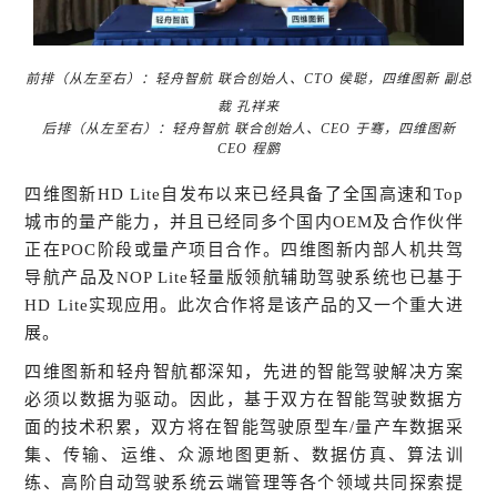
前排（从左至右）：轻舟智航 联合创始人、CTO 侯聪，四维图新 副总
裁 孔祥来
后排（从左至右）：
轻舟智航 联合创始人、CEO 于骞，四维图新
CEO 程鹏
四维图新HD Lite自发布以来已经具备了全国高速和Top
城市的量产能力，并且已经同多个国内OEM及合作伙伴
正在POC阶段或量产项目合作。四维图新内部人机共驾
导航产品及NOP Lite轻量版领航辅助驾驶系统也已基于
HD Lite实现应用。此次合作将是该产品的又一个重大进
展。
四维图新和轻舟智航都深知，先进的智能驾驶解决方案
必须以数据为驱动。因此，基于双方在智能驾驶数据方
面的技术积累，双方将在智能驾驶原型车/量产车数据采
集、传输、运维、众源地图更新、数据仿真、算法训
练、高阶自动驾驶系统云端管理等各个领域共同探索提