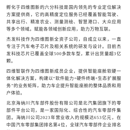
孵化于四维图新的六分科技是国内领先的专业定位解决
方案提供商，它的高精度定位服务已经覆盖智能驾驶、
共享出行、精准农业、测量测绘、智慧港口、大众应用
等多个领域。赋能各领域创新应用，助力万物互联。
杰发科技作为四维图新全资子公司，自成立以来，一直
专注于汽车电子芯片及相关系统的研发与设计。目前杰
发科技芯片已覆盖全球
500
多款车型，累计出货量超
3
亿
颗。
四维智联作为四维图新成员企业，提供智能座舱软硬一
体化解决方案，构建以“软件能力
+
硬件终端
+
生态扩展服
务
”
的业务矩阵，助力车企提升智能座舱的整体品质和用
户体验。
北京海纳川汽车部件股份有限公司是北汽集团旗下的零
部件平台公司，是一家国际化、综合性的汽车零部件集
团。海纳川公司
2023
年营业收入的规模达
653
亿元，在
中国汽车零部集团排名第
4
位，全球汽车零部件企业排名