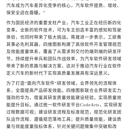
汽车成为汽车差异化竞争的核心，汽车软件提质、增效、
保安全迫在眉睫。”
作为国民经济的重要支柱产业，汽车工业正在经历新四化
变革。全新的软件技术，可为车主创造丰富的感知和驾驶
体验，也同时带来了极大挑战。蒋晟进一步表示，工欲善
其事必先利其器，四维图新构建了高效软件开发管理规范
及效能度量体系，覆盖了从需求到交付的端到端的研发环
节，持续提升单兵和团队作战效率，为汽车软件研发领域
带来了新的思路与解决方案，这对于推动汽车行业在软件
定义汽车的新时代下实现高质量发展具有深远意义。
为了打造
“面向汽车软件“研发领域，业界领先的流程体
系，全面提高产品研发效能。四维图新联合业界研发实力
强劲的华为，借鉴其研发质量效能建设经验，实现质量效
能提升目标。通过统一软件研发平台CodeArts，实现研发
过程数据可视；建设研发流程及标准规范，规范化研发团
队运作流程、遵循规范落地工具；提升质量效能，建设质
量与效能度量指标体系，针对关键问题做集中突破和改