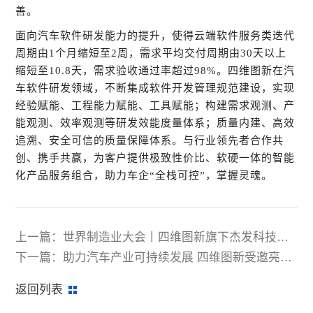
善。
面向汽车软件研发能力的提升，使得云端软件服务类迭代
周期由
1个月缩短至2周，需求平均交付周期由30天以上
缩短至10.8天，需求验收通过率超过98%。四维图新在汽
车软件研发领域，不断集成软件开发管理规范建设，实现
经验赋能、工程能力赋能、工具赋能；构建需求观测、产
能观测、效率观测等研发效能度量体系；质量内建、高效
追溯、安全可信的质量保障体系。与行业领先者合作共
创、携手共赢，为客户提供极致性价比、软硬一体的智能
化产品服务组合，助力车企“全栈可控”，掌握灵魂。
上一篇：世界制造业大会丨四维图新旗下杰发科技分
享国产汽车芯片发展之道
下一篇：助力汽车产业可持续发展 四维图新受邀亮相
沃尔沃汽车亚太区可持续发展技术展
返回列表