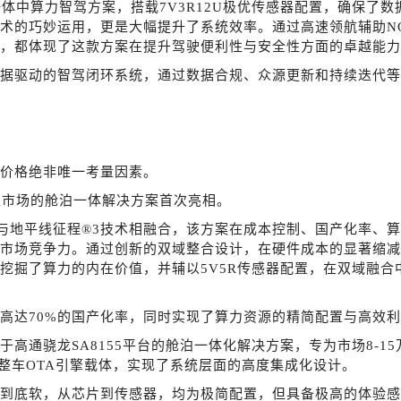
泊一体中算力智驾方案，搭载7V3R12U极优传感器配置，确保了
术的巧妙运用，更是大幅提升了系统效率。通过高速领航辅助N
，都体现了这款方案在提升驾驶便利性与安全性方面的卓越能力
据驱动的智驾闭环系统，通过数据合规、众源更新和持续迭代等
价格绝非唯一考量因素。
型市场的舱泊一体解决方案首次亮相。
芯片与地平线征程®3技术相融合，该方案在成本控制、国产化率、
市场竞争力。通过创新的双域整合设计，在硬件成本的显著缩减
挖掘了算力的内在价值，并辅以5V5R传感器配置，在双域融合
高达
70%的国产化率，同时实现了算力资源的精简配置与高效
于高通骁龙
SA8155平台的舱泊一体化解决方案，专为市场8-
与整车OTA引擎载体，实现了系统层面的高度集成化设计。
到底软，从芯片到传感器，均为极简配置，但具备极高的体验感