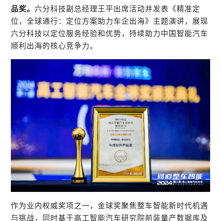
品奖。
六分科技副总经理王平出席活动并发表《精准定
位，全球通行：定位方案助力车企出海》主题演讲，展现
六分科技以定位服务经验和优势，持续助力中国智能汽车
顺利出海的核心竞争力。
作为
业内权威奖项之一，金球奖聚焦整车智能新时代机遇
与挑战，同时基于高工智能汽车研究院前装量产数据库及