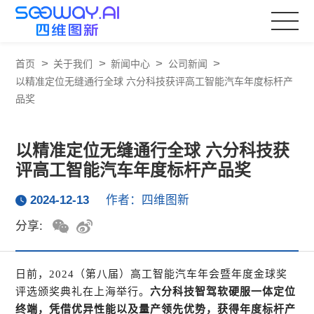
>
>
>
>
首页
关于我们
新闻中心
公司新闻
以精准定位无缝通行全球 六分科技获评高工智能汽车年度标杆产
品奖
以精准定位无缝通行全球 六分科技获
评高工智能汽车年度标杆产品奖
2024-12-13
作者：四维图新
分享:
日前
，
2024（第八届）高工智能汽车年会暨年度金球奖
评选颁奖典礼在上海举行。
六分科技智驾软硬服一体定位
终端，凭借优异性能以及量产领先优势，获得年度标杆产