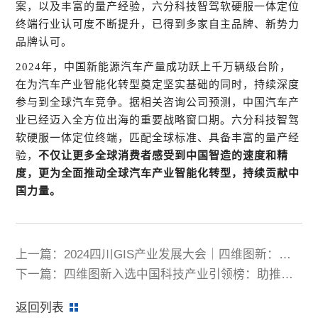
案，以及丰富的量产经验，六分科技智驾软硬服一体定位
终端行业认可度不断提升，已得到多家自主品牌、新势力
品牌认可。
2024年，中国新能源汽车产量成功跃上千万辆级台阶，
在为汽车产业智能化转型奠定坚实基础的同时，持续深度
参与到全球汽车竞争。据相关咨询公司预测，中国汽车产
业已经迈入全方位出海的重要战略窗口期。六分科技智驾
软硬服一体定位终端，匹配全球标准、具备丰富的量产经
验，
不仅让更多全球消费者感受到中国智造的速度和精
度，更为全面推动全球汽车产业智能化转型，持续贡献中
国力量。
上一篇：2024四川GIS产业发展大会｜四维图新：时
空数据基座助力车路云一体化建设
下一篇：四维图新入选中国科技产业引领榜：助推智
能驾驶与车路云一体化产业升级
返回列表