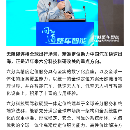
无阻碍连接全球出行场景，精准定位助力中国汽车快速出
海，正是近年来六分科技科研攻关的重点方向。
六分高精度定位服务具有坚实的数字化底座，以及全球一
体化的服务覆盖能力，以统一的全球定位方案无缝链接物
理世界，并在智能汽车、低速无人车、低空无人机等智能
化设备上，积累了丰富的应用经验。
六分科技智驾软硬服一体定位终端基于全球差分服务和终
端算法群，能够充分满足全球市场统一架构和全系统国产
化的双重标准，形成稳定、安全、可靠的系统闭环。凭借
优秀的全球一体化高精度定位服务能力、高性价比解决方