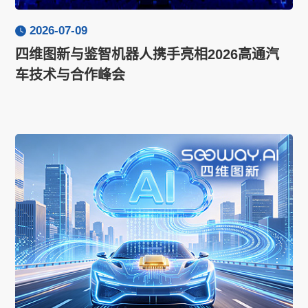
2026-07-09
四维图新与鉴智机器人携手亮相2026高通汽
车技术与合作峰会