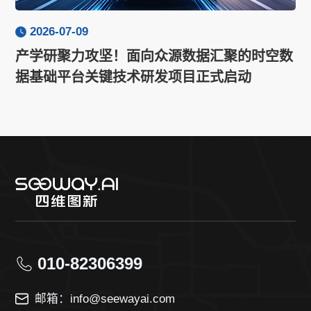
2026-07-09
产学研聚力攻坚！面向众源数据汇聚的时空数
据基础平台关键技术研发项目正式启动
010-82306399
邮箱：info@seewayai.com