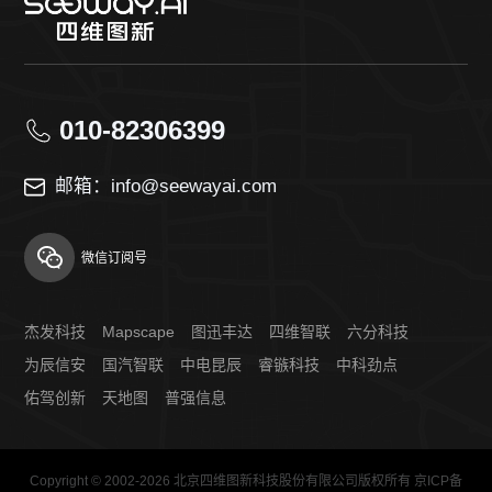
010-82306399
邮箱：info@seewayai.com
微信订阅号
杰发科技
Mapscape
图迅丰达
四维智联
六分科技
为辰信安
国汽智联
中电昆辰
睿镞科技
中科劲点
佑驾创新
天地图
普强信息
Copyright © 2002-2026 北京四维图新科技股份有限公司版权所有
京ICP备