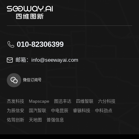
010-82306399
邮箱：info@seewayai.com
微信订阅号
杰发科技
Mapscape
图迅丰达
四维智联
六分科技
为辰信安
国汽智联
中电昆辰
睿镞科技
中科劲点
佑驾创新
天地图
普强信息