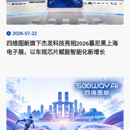
2026-07-22
四维图新旗下杰发科技亮相2026慕尼黑上海
电子展，以车规芯片赋能智能化新增长