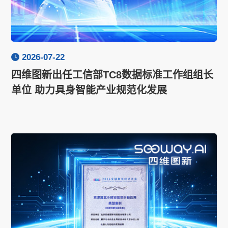
2026-07-22
四维图新出任工信部TC8数据标准工作组组长
单位 助力具身智能产业规范化发展