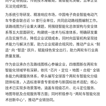
同不足等挑战，传统技术难破局，需智能化突破，且单企业
无法完成转型。
为系统引导研发、精准响应市场，中国电子商会智能电动汽
车专委会联合近 50 家行业单位，共同启动路线图编制工作。
该路线图为行业重大课题，将围绕智能化总体架构与安全体
系等五大层面研究，构建统一技术与标准体系，明确研发重
点及实施节点，降低企业试错成本，同时向监管机构呈现技
术能力与解决方案，助力企业规避合规风险，推动产业从 “制
造” 向 “智造” 跃升，赋能绿色安全出行，助力两轮车行业高
质量发展。
作为会议承办方及路线图核心参编企业，四维图新在两轮车
智能化领域早有深耕，依托 “芯片 + 定位 + 地图 + 合规” 全链
条能力构建服务体系，牵头编写全球首个两轮车智能化分级
团体标准，入选标准审查专家组参与新国标技术适配；核心
技术已实现多场景落地，涵盖车规级芯片、北斗定位服务、
地图导航及合规服务等方面；同时积极参与 “两轮车智能化技
术创新中心”，推动产业链协同。