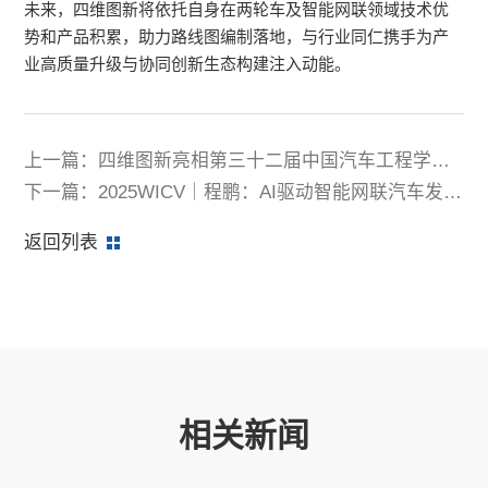
未来，四维图新将依托自身在两轮车及智能网联领域技术优
势和产品积累，助力路线图编制落地，与行业同仁携手为产
业高质量升级与协同创新生态构建注入动能。
上一篇：四维图新亮相第三十二届中国汽车工程学会
年会
下一篇：2025WICV｜程鹏：AI驱动智能网联汽车发展
新范式
返回列表
相关新闻