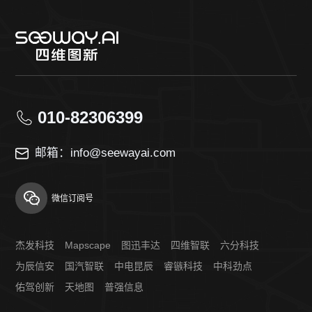
010-82306399
邮箱：info@seewayai.com
微信订阅号
杰发科技
Mapscape
图迅丰达
四维智联
六分科技
为辰信安
国汽智联
中电昆辰
睿镞科技
中科劲点
佑驾创新
天地图
普强信息