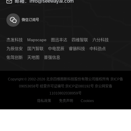
邮箱：info@seewayai.com
微信订阅号
杰发科技
Mapscape
图迅丰达
四维智联
六分科技
为辰信安
国汽智联
中电昆辰
睿镞科技
中科劲点
佑驾创新
天地图
普强信息
Copyright © 2002-2026 北京四维图新科技股份有限公司版权所有
京ICP备
09053658号
经营许可证编号:京ICP证080192号 京公网安备
11010802038959号
隐私政策
免责声明
Cookies